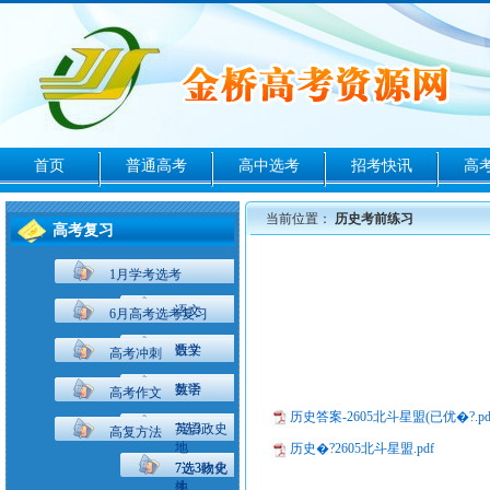
首页
普通高考
高中选考
招考快讯
高
当前位置：
历史考前练习
高考复习
1月学考选考
语文
6月高考选考复习
数学
语文
高考冲刺
英语
数学
高考作文
历史答案-2605北斗星盟(已优�?.pd
7选3政史
英语
高复方法
地
历史�?2605北斗星盟.pdf
7选3物化
7选3政史
生
地