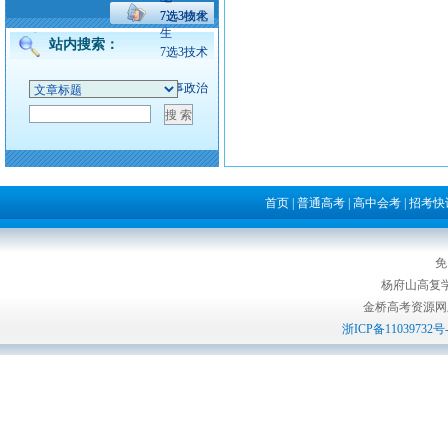
7选3技术
7选3物化
生
站内搜索：
7选3技术
时事政治
首页
|
普通高考
|
高中会考
|
招考快
免
杨府山高复
金桥高考资源网版权所
浙ICP备11039732号-