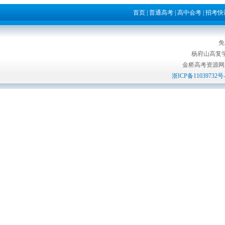
首页
|
普通高考
|
高中会考
|
招考快
免
杨府山高复
金桥高考资源网版权所
浙ICP备11039732号-