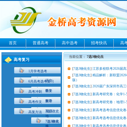
首页
普通高考
高中选考
招考快讯
高
当前位置：
7选3物化生
高考复习
[
7选3物化生
]
江苏多校联考2026
1月学考选考
[
7选3物化生
]
精品解析：新联盟20
版）
语文
6月高考选考复习
[
7选3物化生
]
2026届广东深圳市
数学
语文
高考冲刺
[
7选3物化生
]
新高考研究卷：化学1-
英语
数学
高考作文
[
7选3物化生
]
新高考研究卷：地理1-
[
7选3物化生
]
新高考选考信息优化卷
7选3政史
英语
高复方法
地
[
7选3物化生
]
新高考选考信息优化卷
7选3物化
7选3政史
[
7选3物化生
]
新高考选考信息优化卷
生
地