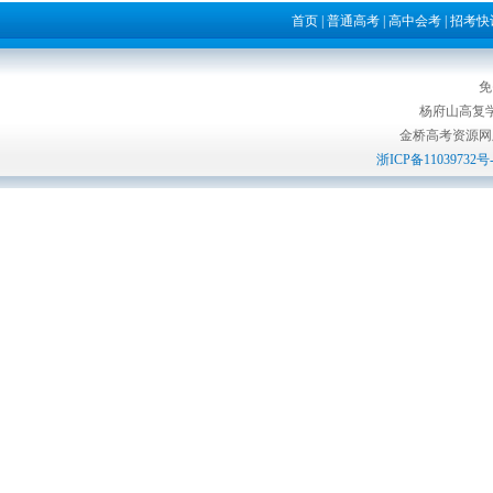
首页
|
普通高考
|
高中会考
|
招考快
免
杨府山高复
金桥高考资源网版权所
浙ICP备11039732号-