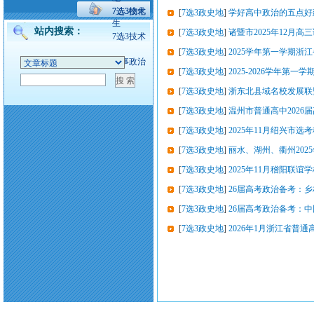
7选3技术
7选3物化
[
7选3政史地
]
学好高中政治的五点好
生
站内搜索：
[
7选3政史地
]
诸暨市2025年12月
7选3技术
[
7选3政史地
]
2025学年第一学期
时事政治
[
7选3政史地
]
2025-2026学年第
[
7选3政史地
]
浙东北县域名校发展联盟 
[
7选3政史地
]
温州市普通高中2026
[
7选3政史地
]
2025年11月绍兴市选
[
7选3政史地
]
丽水、湖州、衢州202
[
7选3政史地
]
2025年11月稽阳联
[
7选3政史地
]
26届高考政治备考：
[
7选3政史地
]
26届高考政治备考：
[
7选3政史地
]
2026年1月浙江省普