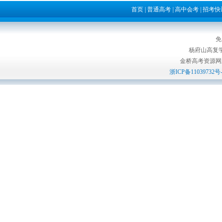
首页
|
普通高考
|
高中会考
|
招考快
免
杨府山高复
金桥高考资源网版权所
浙ICP备11039732号-