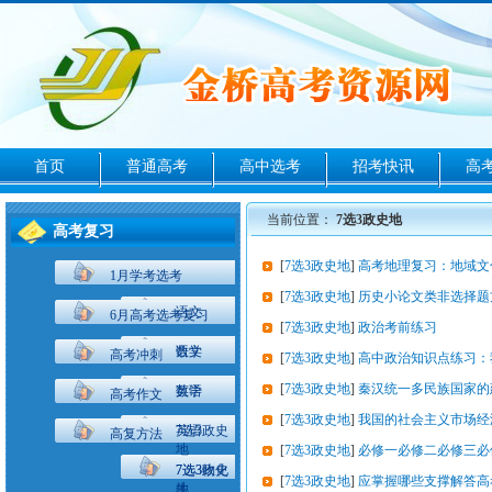
首页
普通高考
高中选考
招考快讯
高
当前位置：
7选3政史地
高考复习
[
7选3政史地
]
高考地理复习：地域文
1月学考选考
[
7选3政史地
]
历史小论文类非选择题
语文
6月高考选考复习
[
7选3政史地
]
政治考前练习
数学
语文
高考冲刺
[
7选3政史地
]
高中政治知识点练习：
[
7选3政史地
]
秦汉统一多民族国家的
英语
数学
高考作文
[
7选3政史地
]
我国的社会主义市场经济体
7选3政史
英语
高复方法
地
[
7选3政史地
]
必修一必修二必修三必
7选3物化
7选3政史
[
7选3政史地
]
应掌握哪些支撑解答高
生
地