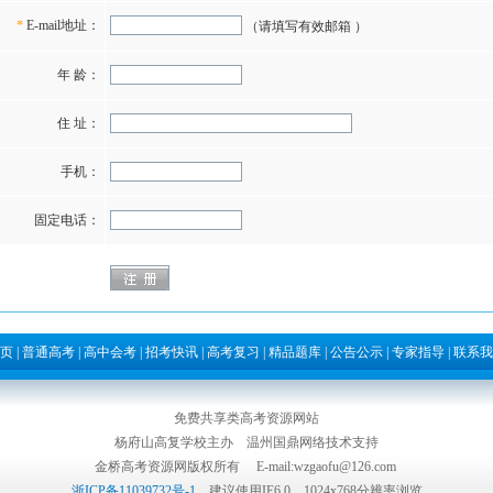
*
E-mail地址：
（请填写有效邮箱 ）
年 龄：
住 址：
手机：
固定电话：
页
|
普通高考
|
高中会考
|
招考快讯
|
高考复习
|
精品题库
|
公告公示
|
专家指导
|
联系我
免费共享类高考资源网站
杨府山高复学校主办
温州国鼎网络技术支持
金桥高考资源网版权所有 E-mail:wzgaofu@126.com
浙ICP备11039732号-1
建议使用IE6.0、1024x768分辨率浏览