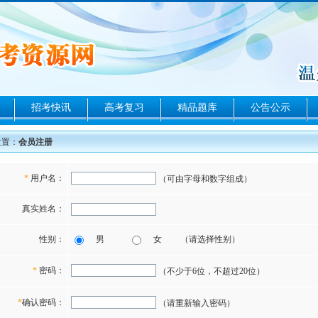
招考快讯
高考复习
精品题库
公告公示
位置：
会员注册
*
用户名：
（可由字母和数字组成）
真实姓名：
性别：
男
女
（请选择性别）
*
密码：
（不少于6位，不超过20位）
*
确认密码：
（请重新输入密码）