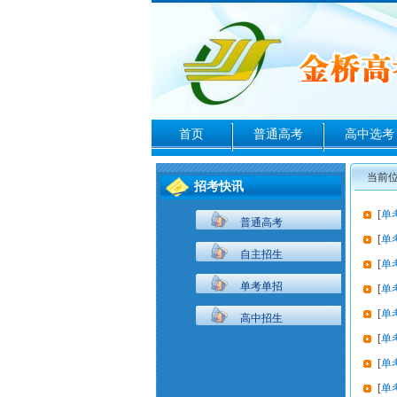
首页
普通高考
高中选考
当前
招考快讯
[
单
普通高考
[
单
自主招生
[
单
单考单招
[
单
[
单
高中招生
[
单
[
单
[
单