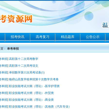
招考快讯
高考复习
精品题库
公告公示
位置：
单考单招
考单招
]
高职第十二次周考数学
考单招
]
高职第十二次周考语文
考单招
]
单招数学第11次周考试卷(1)
考单招
]
杨府山高复学校单招第十次数学月考卷
考单招
]
职业技能考试大纲（理论）-医学护理类
考单招
]
职业技能考试大纲（理论）-外贸类
考单招
]
职业技能考试大纲（理论）-商业类
考单招
]
职业技能考试大纲（理论）-其他类（汽车专业）