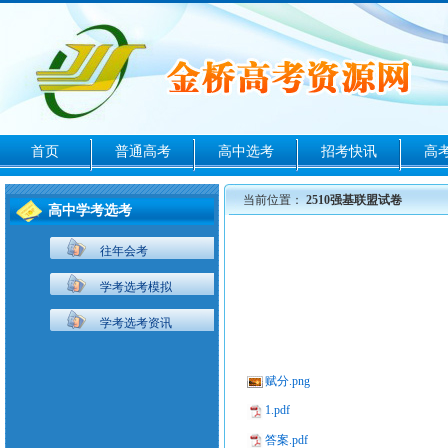
首页
普通高考
高中选考
招考快讯
高
当前位置：
2510强基联盟试卷
高中学考选考
往年会考
学考选考模拟
学考选考资讯
赋分.png
1.pdf
答案.pdf