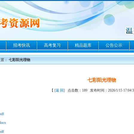
招考快讯
高考复习
精品题库
公告公示
位置：
七彩阳光理物
七彩阳光理物
【
[返 回]
点击数：189 发布时间：2026/1/15 17:04
pdf
docx
pdf