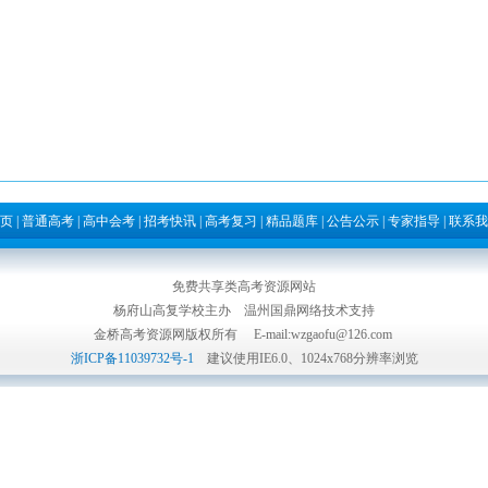
页
|
普通高考
|
高中会考
|
招考快讯
|
高考复习
|
精品题库
|
公告公示
|
专家指导
|
联系我
免费共享类高考资源网站
杨府山高复学校主办
温州国鼎网络技术支持
金桥高考资源网版权所有 E-mail:wzgaofu@126.com
浙ICP备11039732号-1
建议使用IE6.0、1024x768分辨率浏览