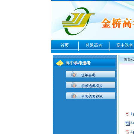
首页
普通高考
高中选考
当前
高中学考选考
往年会考
学考选考模拟
学考选考资讯
1.
3.
2.