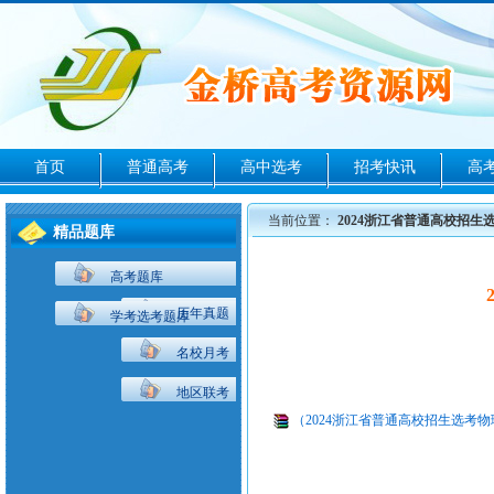
首页
普通高考
高中选考
招考快讯
高
当前位置：
2024浙江省普通高校招
精品题库
高考题库
历年真题
学考选考题库
名校月考
地区联考
（2024浙江省普通高校招生选考物理