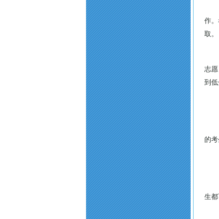
作。
取。
志愿
到低
的考
生都