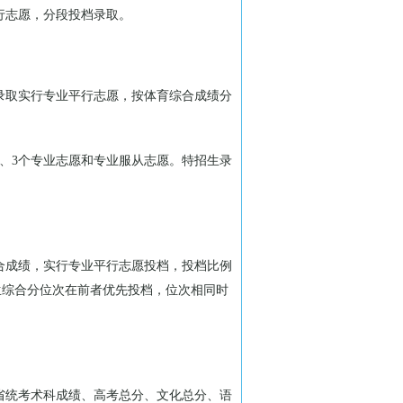
行志愿，分段投档录取。
录取实行专业平行志愿，按体育综合成绩分
。
、3个专业志愿和专业服从志愿。特招生录
合成绩，实行专业平行志愿投档，投档比例
生综合分位次在前者优先投档，位次相同时
省统考术科成绩、高考总分、文化总分、语