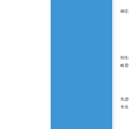
确定
招生
略需
先进
专业