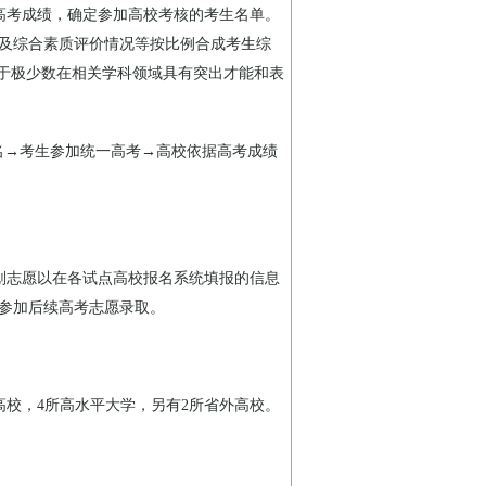
高考成绩，确定参加高校考核的考生名单。
及综合素质评价情况等按比例合成考生综
对于极少数在相关学科领域具有突出才能和表
名→考生参加统一高考→高校依据高考成绩
划志愿以在各试点高校报名系统填报的信息
参加后续高考志愿录取。
高校，4所高水平大学，另有2所省外高校。