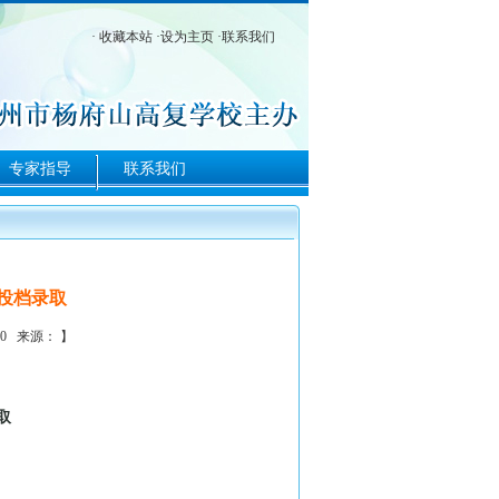
·
收藏本站
·
设为主页
·
联系我们
专家指导
联系我们
投档录取
:10 来源： 】
取