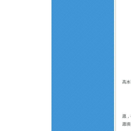
高水
愿，
愿填