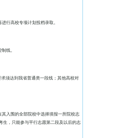
再进行高校专项计划投档录取。
控制线。
绩要求须达到我省普通类一段线；其他高校对
在其入围的全部院校中选择填报一所院校志
的考生，只能参与平行志愿第二段及以后的志