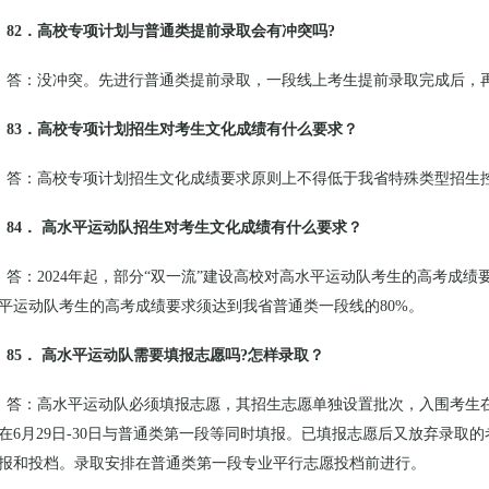
82．高校专项计划与普通类提前录取会有冲突吗?
答：没冲突。先进行普通类提前录取，一段线上考生提前录取完成后，
83．高校专项计划招生对考生文化成绩有什么要求？
答：高校专项计划招生文化成绩要求原则上不得低于我省特殊类型招生
84． 高水平运动队招生对考生文化成绩有什么要求？
答：2024年起，部分“双一流”建设高校对高水平运动队考生的高考成
平运动队考生的高考成绩要求须达到我省普通类一段线的80%。
85． 高水平运动队需要填报志愿吗?怎样录取？
答：高水平运动队必须填报志愿，其招生志愿单独设置批次，入围考生
在6月29日-30日与普通类第一段等同时填报。已填报志愿后又放弃录取
报和投档。录取安排在普通类第一段专业平行志愿投档前进行。