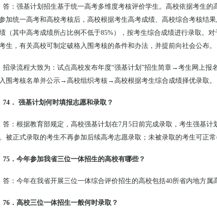
答：强基计划招生基于统一高考多维度考核评价学生。高校依据考生的
参加统一高考和高校考核后，高校根据考生高考成绩、高校综合考核结果
绩（其中高考成绩所占比例不低于85%），按考生综合成绩进行录取。
考生，有关高校可制定破格入围考核的条件和办法，并提前向社会公布。
招录流程大致为：试点高校发布年度“强基计划”招生简章→考生网上报
入围考核名单并公示→高校组织考核→高校根据考生综合成绩择优录取。
74． 强基计划何时填报志愿和录取？
答：根据教育部规定，高校强基计划在7月5日前完成录取，考生强基计
。被正式录取的考生不再参加后续高考志愿录取；未被录取的考生可正常
75．今年参加我省三位一体招生的高校有哪些？
答：今年在我省开展三位一体综合评价招生的高校包括40所省内地方属
76．高校三位一体招生一般何时录取？