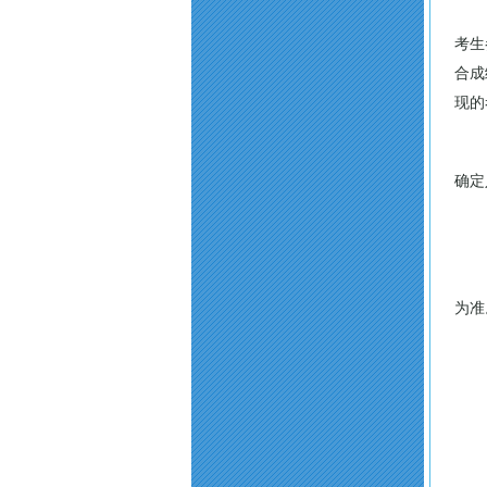
考生
合成
现的
确定
为准