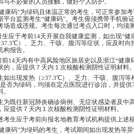
和与不必要的人员接触，做好个人防护。
.“健康码”为绿码且体温正常的考生，可正常参加
据平台监测考生“健康码”。考生毋须携带手机验证
考场造成违规。考生每次通过考点入口时，均须
.考生应于考前14天开展自我健康监测，如出现“健
≥37.3℃）、乏力、干咳、腹泻等症状，应及时
机构报告。
.考前14天内有中高风险地区旅居史以及浙江“健
状的，应提供７天内１次核酸检测阴性证明材料
生如出现发热（≥37.3℃）、乏力、干咳、腹泻
”是否为绿码，均须在定点医院进行诊治，并提供
料。
生为既往新冠肺炎确诊病例、无症状感染者及中
，应提供７天内１次核酸检测阴性证明材料。
述考生应于考前向报名地教育考试机构提供上述
.“健康码”为绿码的考生，考试期间如出现发热等