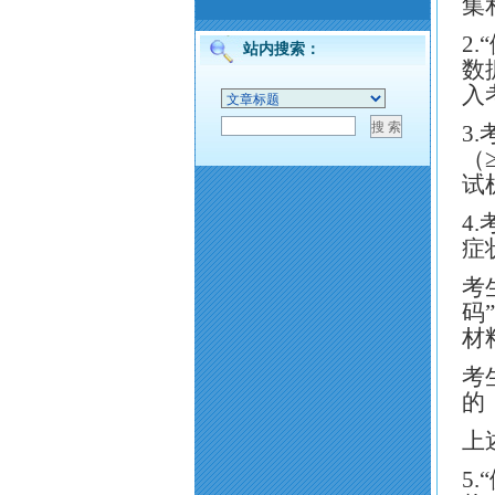
集
2
站内搜索：
数
入
3
（
试
4
症
考
码
材
考
的
上
5