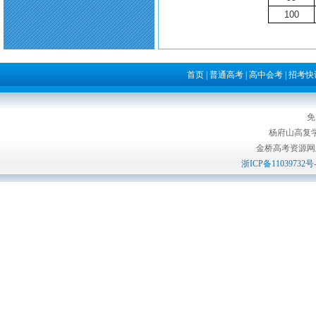
100
首页
|
普通高考
|
高中会考
|
招考快
免
杨府山高复
金桥高考资源网版权所
浙ICP备11039732号-